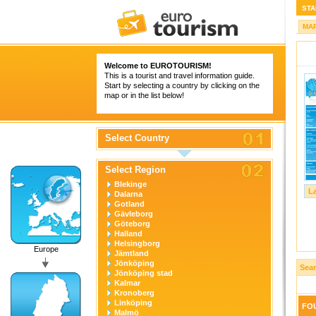
STA
MA
Welcome to
EUROTOURISM
!
This is a tourist and travel information guide.
Start by selecting a country by clicking on the
map or in the list below!
Select Country
Select Region
Blekinge
L
Dalarna
Gotland
Gävleborg
Göteborg
Halland
Helsingborg
Europe
Jämtland
Jönköping
Sear
Jönköping stad
Kalmar
Kronoberg
Linköping
FOU
Malmö