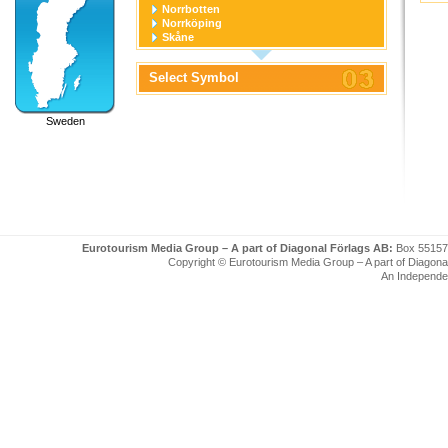
Norrbotten
Norrköping
Skåne
Stockholm
Stockholm stad
Select Symbol
Södermanland
Uppsala
Uppsala stad
Sweden
Värmland
Västerbotten
Västernorrland
Västerås
Västmanland
Västra Götaland
Örebro
Örebro stad
Östergötland
Eurotourism Media Group – A part of Diagonal Förlags AB:
Box 55157
Copyright © Eurotourism Media Group – A part of Diagonal F
An Independe