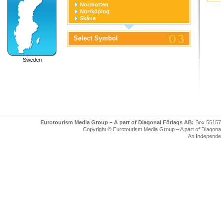
Norrbotten
Norrköping
Skåne
Stockholm
Stockholm stad
Select Symbol
Södermanland
Uppsala
Uppsala stad
Sweden
Värmland
Västerbotten
Västernorrland
Västerås
Västmanland
Västra Götaland
Örebro
Örebro stad
Östergötland
Eurotourism Media Group – A part of Diagonal Förlags AB:
Box 55157
Copyright © Eurotourism Media Group – A part of Diagonal F
An Independe