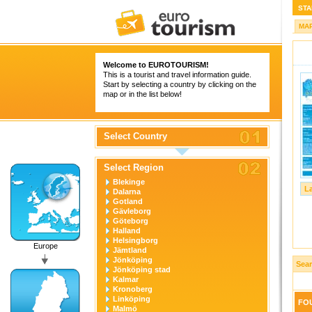
STA
MA
Welcome to
EUROTOURISM
!
This is a tourist and travel information guide.
Start by selecting a country by clicking on the
map or in the list below!
Select Country
Select Region
Blekinge
L
Dalarna
Gotland
Gävleborg
Göteborg
Halland
Helsingborg
Europe
Jämtland
Jönköping
Sea
Jönköping stad
Kalmar
Kronoberg
Linköping
FOU
Malmö