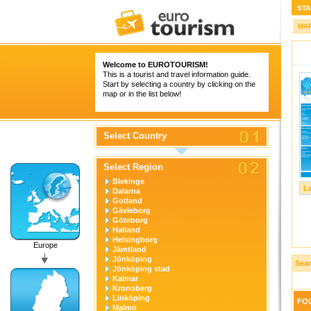
STA
MA
Welcome to
EUROTOURISM
!
This is a tourist and travel information guide.
Start by selecting a country by clicking on the
map or in the list below!
Select Country
Select Region
Blekinge
L
Dalarna
Gotland
Gävleborg
Göteborg
Halland
Helsingborg
Europe
Jämtland
Jönköping
Sea
Jönköping stad
Kalmar
Kronoberg
Linköping
FOU
Malmö