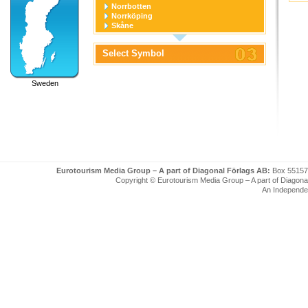
Norrbotten
Norrköping
Skåne
Stockholm
Stockholm stad
Select Symbol
Södermanland
Uppsala
Uppsala stad
Sweden
Värmland
Västerbotten
Västernorrland
Västerås
Västmanland
Västra Götaland
Örebro
Örebro stad
Östergötland
Eurotourism Media Group – A part of Diagonal Förlags AB:
Box 55157
Copyright © Eurotourism Media Group – A part of Diagonal F
An Independe