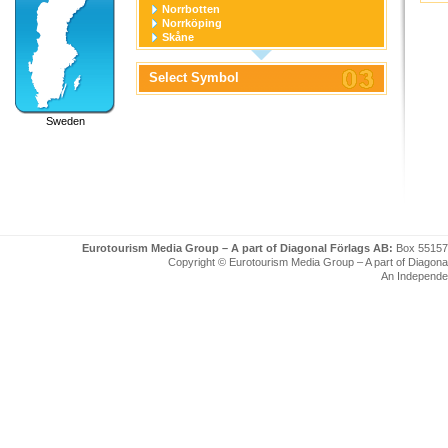
Norrbotten
Norrköping
Skåne
Stockholm
Stockholm stad
Select Symbol
Södermanland
Uppsala
Uppsala stad
Sweden
Värmland
Västerbotten
Västernorrland
Västerås
Västmanland
Västra Götaland
Örebro
Örebro stad
Östergötland
Eurotourism Media Group – A part of Diagonal Förlags AB:
Box 55157
Copyright © Eurotourism Media Group – A part of Diagonal F
An Independe