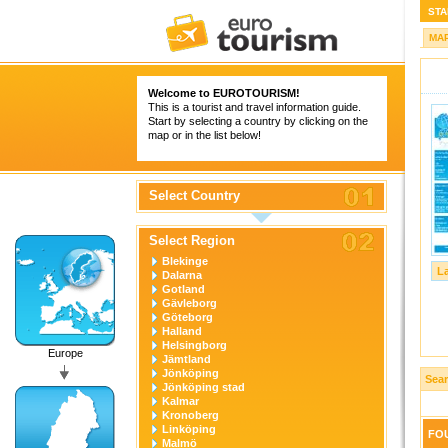
STA
MA
Welcome to
EUROTOURISM
!
This is a tourist and travel information guide.
Start by selecting a country by clicking on the
map or in the list below!
Select Country
Select Region
Blekinge
L
Dalarna
Gotland
Gävleborg
Göteborg
Halland
Helsingborg
Europe
Jämtland
Jönköping
Sea
Jönköping stad
Kalmar
Kronoberg
Linköping
FOU
Malmö