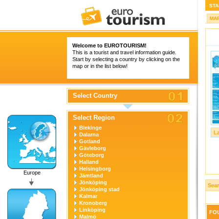
STA
MA
Welcome to
EUROTOURISM
!
This is a tourist and travel information guide.
Start by selecting a country by clicking on the
map or in the list below!
Select Country
Select Region
Blekinge
L
Dalarna
Gotland
Gävleborg
Göteborg
Halland
Helsingborg
Europe
Jämtland
Jönköping
Sea
Jönköping stad
Kalmar
Kronoberg
Linköping
FOU
Malmö