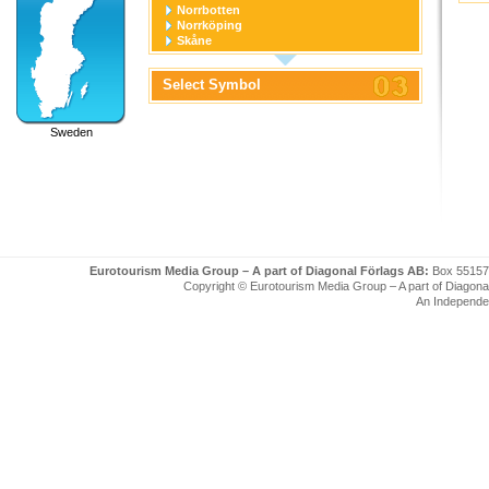
Norrbotten
Norrköping
Skåne
Stockholm
Stockholm stad
Select Symbol
Södermanland
Uppsala
Uppsala stad
Sweden
Värmland
Västerbotten
Västernorrland
Västerås
Västmanland
Västra Götaland
Örebro
Örebro stad
Östergötland
Eurotourism Media Group – A part of Diagonal Förlags AB:
Box 55157
Copyright © Eurotourism Media Group – A part of Diagonal F
An Independe