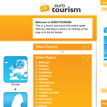
STA
MA
Welcome to
EUROTOURISM
!
This is a tourist and travel information guide.
Start by selecting a country by clicking on the
map or in the list below!
Select Country
Select Region
Blekinge
L
Dalarna
Gotland
Gävleborg
Göteborg
Halland
Helsingborg
Europe
Jämtland
Jönköping
Sea
Jönköping stad
Kalmar
Kronoberg
Linköping
FOU
Malmö