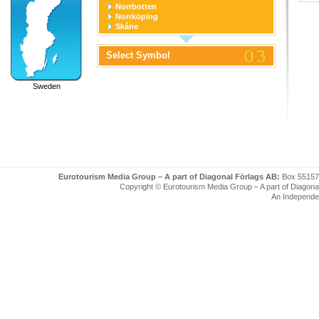
Norrbotten
Norrköping
Skåne
Stockholm
Stockholm stad
Select Symbol
Södermanland
Uppsala
Uppsala stad
Sweden
Värmland
Västerbotten
Västernorrland
Västerås
Västmanland
Västra Götaland
Örebro
Örebro stad
Östergötland
Eurotourism Media Group – A part of Diagonal Förlags AB:
Box 55157
Copyright © Eurotourism Media Group – A part of Diagonal F
An Independe