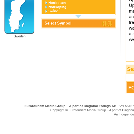
Norrbotten
Up
Norrköping
ma
Skåne
Stockholm
an
Stockholm stad
fr
Select Symbol
Södermanland
wa
Uppsala
Uppsala stad
a 
Sweden
Värmland
ww
Västerbotten
Västernorrland
Västerås
Västmanland
Västra Götaland
Örebro
Örebro stad
Se
Östergötland
FO
Eurotourism Media Group – A part of Diagonal Förlags AB:
Box 55157
Copyright © Eurotourism Media Group – A part of Diagonal F
An Independe