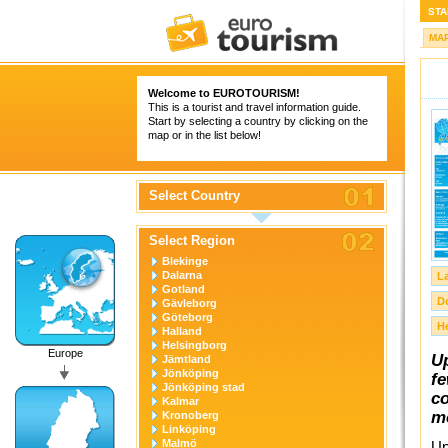
STA
MA
Welcome to
EUROTOURISM
!
This is a tourist and travel information guide.
Start by selecting a country by clicking on the
map or in the list below!
Select Country
Select Region
Blekinge
Dalarna
L
Gotland
D
Gävleborg
Göteborg
H
Halland
Helsingborg
Europe
Up
Jämtland
Jönköping
fe
Jönköping stad
co
Kalmar
mo
Kronoberg
Linköping
Malmö
Up