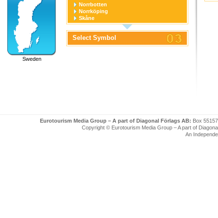
Norrbotten
Norrköping
Skåne
Stockholm
Stockholm stad
Select Symbol
Södermanland
Uppsala
Uppsala stad
Sweden
Värmland
Västerbotten
Västernorrland
Västerås
Västmanland
Västra Götaland
Örebro
Örebro stad
Östergötland
Eurotourism Media Group – A part of Diagonal Förlags AB:
Box 55157
Copyright © Eurotourism Media Group – A part of Diagonal F
An Independe