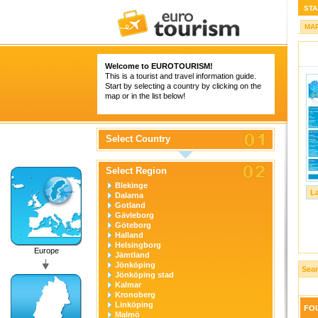
STA
MA
Welcome to
EUROTOURISM
!
This is a tourist and travel information guide.
Start by selecting a country by clicking on the
map or in the list below!
Select Country
Select Region
Blekinge
L
Dalarna
Gotland
Gävleborg
Göteborg
Halland
Helsingborg
Europe
Jämtland
Jönköping
Sear
Jönköping stad
Kalmar
Kronoberg
Linköping
FOU
Malmö