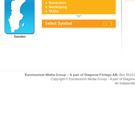
Norrbotten
Norrköping
Skåne
Stockholm
Stockholm stad
Select Symbol
Södermanland
Uppsala
Uppsala stad
Sweden
Värmland
Västerbotten
Västernorrland
Västerås
Västmanland
Västra Götaland
Örebro
Örebro stad
Östergötland
Eurotourism Media Group – A part of Diagonal Förlags AB:
Box 55157
Copyright © Eurotourism Media Group – A part of Diagonal F
An Independe