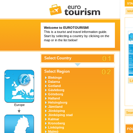
STA
MA
Welcome to
EUROTOURISM
!
This is a tourist and travel information guide.
Start by selecting a country by clicking on the
map or in the list below!
Select Country
Select Region
Blekinge
L
Dalarna
Gotland
Gävleborg
Göteborg
Halland
Helsingborg
Europe
Jämtland
Jönköping
Sea
Jönköping stad
Kalmar
Kronoberg
Linköping
FOU
Malmö