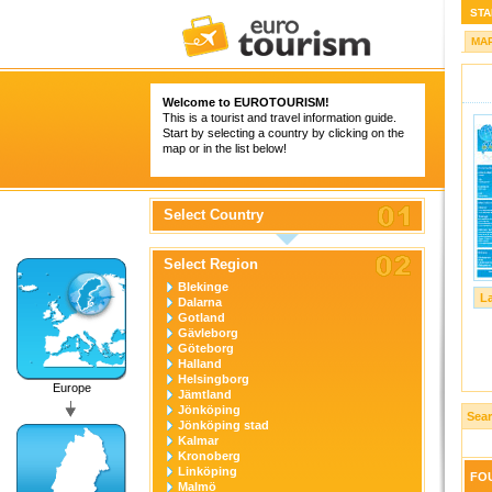
STA
MA
Welcome to
EUROTOURISM
!
This is a tourist and travel information guide.
Start by selecting a country by clicking on the
map or in the list below!
Select Country
Select Region
Blekinge
L
Dalarna
Gotland
Gävleborg
Göteborg
Halland
Helsingborg
Europe
Jämtland
Jönköping
Sear
Jönköping stad
Kalmar
Kronoberg
Linköping
FOU
Malmö