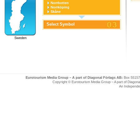
Norrbotten
Norrköping
Skåne
Stockholm
Stockholm stad
Select Symbol
Södermanland
Uppsala
Uppsala stad
Sweden
Värmland
Västerbotten
Västernorrland
Västerås
Västmanland
Västra Götaland
Örebro
Örebro stad
Östergötland
Eurotourism Media Group – A part of Diagonal Förlags AB:
Box 55157
Copyright © Eurotourism Media Group – A part of Diagonal F
An Independe