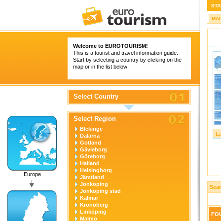
STA
MA
Welcome to
EUROTOURISM
!
This is a tourist and travel information guide.
Start by selecting a country by clicking on the
map or in the list below!
Select Country
Select Region
Blekinge
L
Dalarna
Gotland
Gävleborg
Göteborg
Halland
Helsingborg
Europe
Jämtland
Jönköping
Sea
Jönköping stad
Kalmar
Kronoberg
Linköping
FOU
Malmö