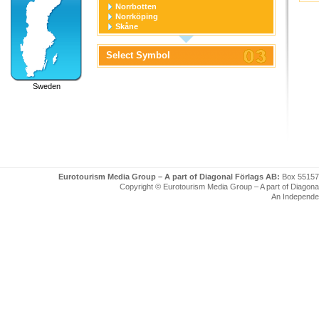
Norrbotten
Norrköping
Skåne
Stockholm
Stockholm stad
Select Symbol
Södermanland
Uppsala
Uppsala stad
Sweden
Värmland
Västerbotten
Västernorrland
Västerås
Västmanland
Västra Götaland
Örebro
Örebro stad
Östergötland
Eurotourism Media Group – A part of Diagonal Förlags AB:
Box 55157
Copyright © Eurotourism Media Group – A part of Diagonal F
An Independe