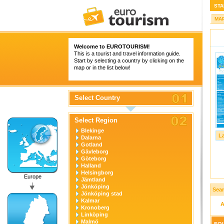
STA
MA
Welcome to
EUROTOURISM
!
This is a tourist and travel information guide.
Start by selecting a country by clicking on the
map or in the list below!
Select Country
Select Region
Blekinge
L
Dalarna
Gotland
Gävleborg
Göteborg
Halland
Helsingborg
Europe
Jämtland
Jönköping
Sear
Jönköping stad
Kalmar
A
Kronoberg
Linköping
Malmö