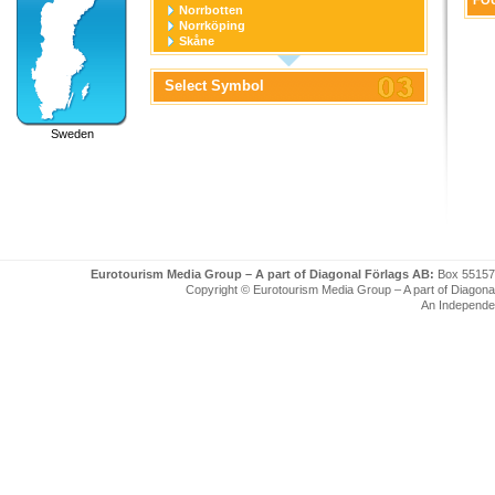
FOU
Norrbotten
Norrköping
Skåne
Stockholm
Stockholm stad
Select Symbol
Södermanland
Uppsala
Uppsala stad
Sweden
Värmland
Västerbotten
Västernorrland
Västerås
Västmanland
Västra Götaland
Örebro
Örebro stad
Östergötland
Eurotourism Media Group – A part of Diagonal Förlags AB:
Box 55157
Copyright © Eurotourism Media Group – A part of Diagonal F
An Independe