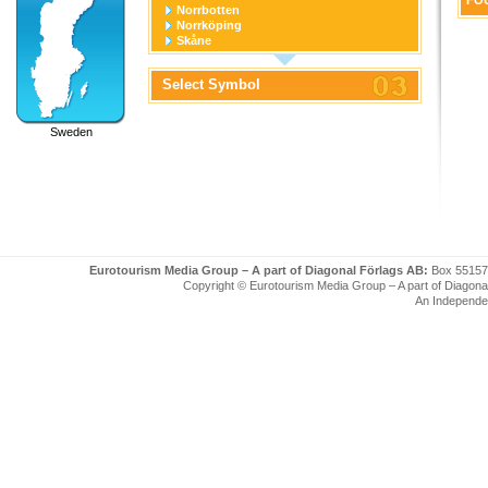
FOU
Norrbotten
Norrköping
Skåne
Stockholm
Stockholm stad
Select Symbol
Södermanland
Uppsala
Uppsala stad
Sweden
Värmland
Västerbotten
Västernorrland
Västerås
Västmanland
Västra Götaland
Örebro
Örebro stad
Östergötland
Eurotourism Media Group – A part of Diagonal Förlags AB:
Box 55157
Copyright © Eurotourism Media Group – A part of Diagonal F
An Independe