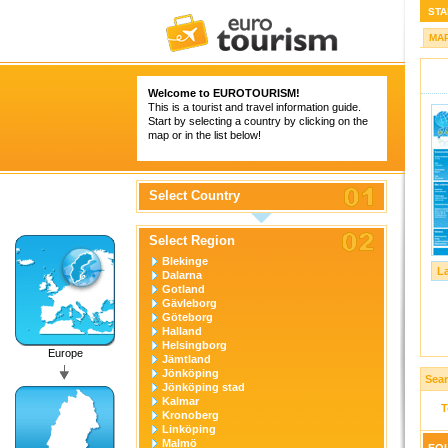
STA
MA
Welcome to
EUROTOURISM
!
This is a tourist and travel information guide.
Start by selecting a country by clicking on the
map or in the list below!
Select Country
Select Region
Blekinge
L
Dalarna
Gotland
Gävleborg
Göteborg
Halland
Helsingborg
Europe
Jämtland
Jönköping
Sea
Jönköping stad
Kalmar
T
Kronoberg
Linköping
Malmö