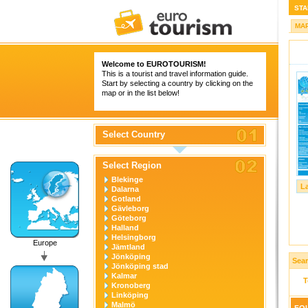
STA
MA
Welcome to
EUROTOURISM
!
This is a tourist and travel information guide.
Start by selecting a country by clicking on the
map or in the list below!
Select Country
Select Region
Blekinge
L
Dalarna
Gotland
Gävleborg
Göteborg
Halland
Helsingborg
Europe
Jämtland
Jönköping
Sear
Jönköping stad
Kalmar
T
Kronoberg
Linköping
Malmö