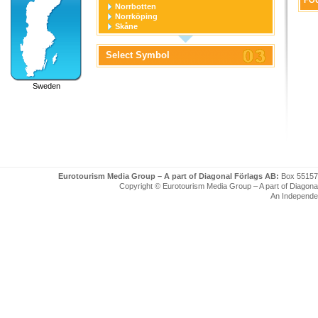
FOU
Norrbotten
Norrköping
Skåne
Stockholm
Stockholm stad
Select Symbol
Södermanland
Uppsala
Uppsala stad
Sweden
Värmland
Västerbotten
Västernorrland
Västerås
Västmanland
Västra Götaland
Örebro
Örebro stad
Östergötland
Eurotourism Media Group – A part of Diagonal Förlags AB:
Box 55157
Copyright © Eurotourism Media Group – A part of Diagonal F
An Independe