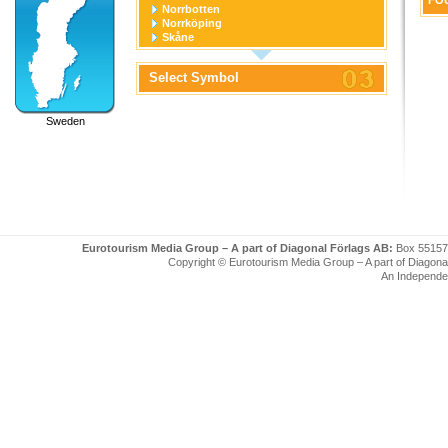
FOU
Norrbotten
Norrköping
Skåne
Stockholm
Stockholm stad
Select Symbol
Södermanland
Uppsala
Uppsala stad
Sweden
Värmland
Västerbotten
Västernorrland
Västerås
Västmanland
Västra Götaland
Örebro
Örebro stad
Östergötland
Eurotourism Media Group – A part of Diagonal Förlags AB:
Box 55157
Copyright © Eurotourism Media Group – A part of Diagonal F
An Independe