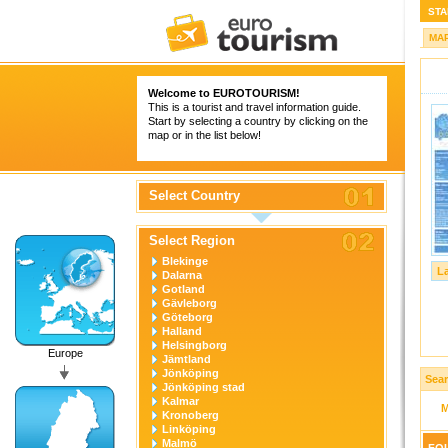
STA
MA
Welcome to
EUROTOURISM
!
This is a tourist and travel information guide.
Start by selecting a country by clicking on the
map or in the list below!
Select Country
Select Region
Blekinge
L
Dalarna
Gotland
Gävleborg
Göteborg
Halland
Helsingborg
Europe
Jämtland
Jönköping
Sear
Jönköping stad
Kalmar
Kronoberg
Linköping
Malmö