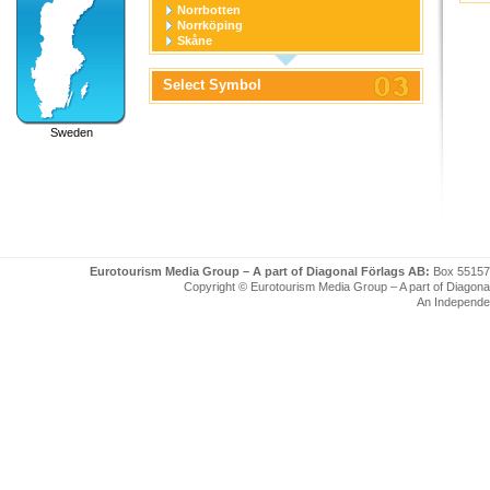
Norrbotten
Norrköping
Skåne
Stockholm
Stockholm stad
Select Symbol
Södermanland
Uppsala
Uppsala stad
Sweden
Värmland
Västerbotten
Västernorrland
Västerås
Västmanland
Västra Götaland
Örebro
Örebro stad
Östergötland
Eurotourism Media Group – A part of Diagonal Förlags AB:
Box 55157
Copyright © Eurotourism Media Group – A part of Diagonal F
An Independe