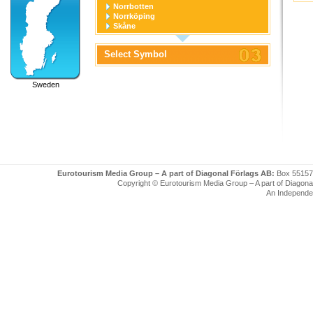
Norrbotten
Norrköping
Skåne
Stockholm
Stockholm stad
Select Symbol
Södermanland
Uppsala
Uppsala stad
Sweden
Värmland
Västerbotten
Västernorrland
Västerås
Västmanland
Västra Götaland
Örebro
Örebro stad
Östergötland
Eurotourism Media Group – A part of Diagonal Förlags AB:
Box 55157
Copyright © Eurotourism Media Group – A part of Diagonal F
An Independe