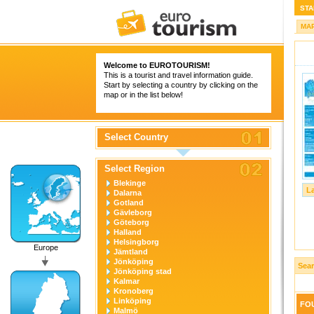
STA
MA
Welcome to
EUROTOURISM
!
This is a tourist and travel information guide.
Start by selecting a country by clicking on the
map or in the list below!
Select Country
Select Region
Blekinge
L
Dalarna
Gotland
Gävleborg
Göteborg
Halland
Helsingborg
Europe
Jämtland
Jönköping
Sear
Jönköping stad
Kalmar
Kronoberg
Linköping
FOU
Malmö