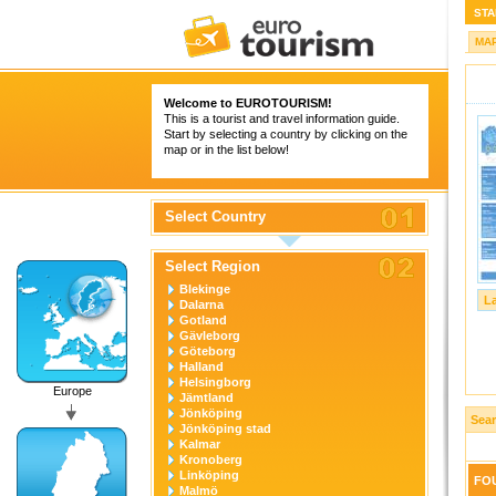
STA
MA
Welcome to
EUROTOURISM
!
This is a tourist and travel information guide.
Start by selecting a country by clicking on the
map or in the list below!
Select Country
Select Region
Blekinge
L
Dalarna
Gotland
Gävleborg
Göteborg
Halland
Helsingborg
Europe
Jämtland
Jönköping
Sear
Jönköping stad
Kalmar
Kronoberg
Linköping
FOU
Malmö