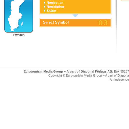
Norrbotten
Norrköping
Skåne
Stockholm
Stockholm stad
Select Symbol
Södermanland
Uppsala
Uppsala stad
Sweden
Värmland
Västerbotten
Västernorrland
Västerås
Västmanland
Västra Götaland
Örebro
Örebro stad
Östergötland
Eurotourism Media Group – A part of Diagonal Förlags AB:
Box 55157
Copyright © Eurotourism Media Group – A part of Diagonal F
An Independe