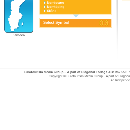
Norrbotten
Norrköping
Skåne
Stockholm
Stockholm stad
Select Symbol
Södermanland
Uppsala
Uppsala stad
Sweden
Värmland
Västerbotten
Västernorrland
Västerås
Västmanland
Västra Götaland
Örebro
Örebro stad
Östergötland
Eurotourism Media Group – A part of Diagonal Förlags AB:
Box 55157
Copyright © Eurotourism Media Group – A part of Diagonal F
An Independe