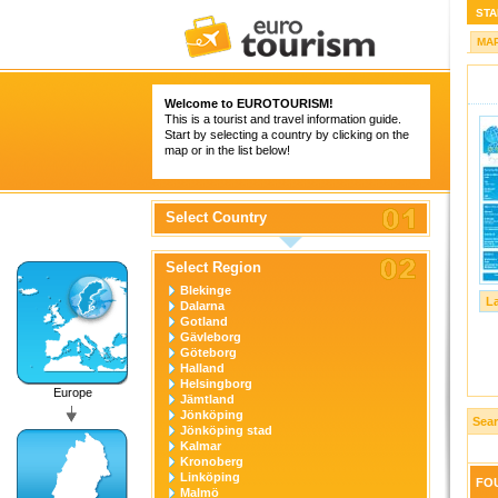
STA
MA
Welcome to
EUROTOURISM
!
This is a tourist and travel information guide.
Start by selecting a country by clicking on the
map or in the list below!
Select Country
Select Region
Blekinge
L
Dalarna
Gotland
Gävleborg
Göteborg
Halland
Helsingborg
Europe
Jämtland
Jönköping
Sea
Jönköping stad
Kalmar
Kronoberg
Linköping
FOU
Malmö