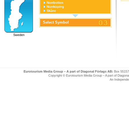
Norrbotten
Norrköping
Skåne
Stockholm
Stockholm stad
Select Symbol
Södermanland
Uppsala
Uppsala stad
Sweden
Värmland
Västerbotten
Västernorrland
Västerås
Västmanland
Västra Götaland
Örebro
Örebro stad
Östergötland
Eurotourism Media Group – A part of Diagonal Förlags AB:
Box 55157
Copyright © Eurotourism Media Group – A part of Diagonal F
An Independe