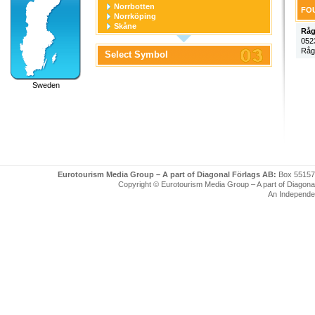
Norrbotten
FOU
Norrköping
Skåne
Råg
Stockholm
052
Stockholm stad
Råg
Select Symbol
Södermanland
Uppsala
Uppsala stad
Sweden
Värmland
Västerbotten
Västernorrland
Västerås
Västmanland
Västra Götaland
Örebro
Örebro stad
Östergötland
Eurotourism Media Group – A part of Diagonal Förlags AB:
Box 55157
Copyright © Eurotourism Media Group – A part of Diagonal F
An Independe