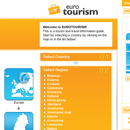
STA
MA
Welcome to
EUROTOURISM
!
This is a tourist and travel information guide.
Start by selecting a country by clicking on the
map or in the list below!
Select Country
Select Region
Blekinge
L
Dalarna
Gotland
Gävleborg
Göteborg
Halland
Helsingborg
Europe
Jämtland
Jönköping
Sear
Jönköping stad
Kalmar
H
Kronoberg
R
Linköping
Malmö