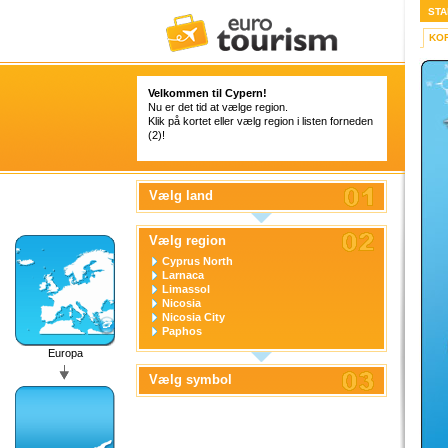
STA
KO
Velkommen til Cypern!
Nu er det tid at vælge region.
Klik på kortet eller vælg region i listen forneden
(2)!
Vælg land
Vælg region
Cyprus North
Larnaca
Limassol
Nicosia
Nicosia City
Paphos
Europa
Vælg symbol