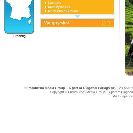
Lorraine
Midi-Pyrenees
Nord-Pas de Calais
Pays de la Loire
Picardie
Vælg symbol
Poitou-Charentes
Provence-Alpes-Cote D'azur
Rhone-Alpes
Frankrig
Eurotourism Media Group – A part of Diagonal Förlags AB:
Box 55157
Copyright © Eurotourism Media Group – A part of Diagonal F
An Independe