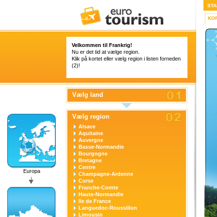
STA
KO
Velkommen til Frankrig!
Nu er det tid at vælge region.
Klik på kortet eller vælg region i listen forneden
(2)!
Vælg land
Vælg region
Alsace
Aquitaine
Auvergne
Basse-Normandie
Bourgogne
Bretagne
Centre
Europa
Champagne-Ardenne
Corse
Franche-Comte
Haute-Normandie
Ile de France
Languedoc-Roussillon
Limousin