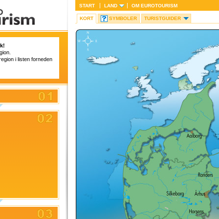
START
LAND
OM
EUROTOURISM
KORT
SYMBOLER
TURISTGUIDER
k!
gion.
region i listen forneden