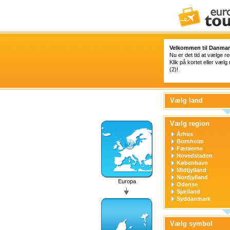
Velkommen til Danmar
Nu er det tid at vælge re
Klik på kortet eller vælg 
(2)!
Vælg land
Vælg region
Århus
Bornholm
Færøerne
Hovedstaden
København
Midtjylland
Nordjylland
Europa
Odense
Sjælland
Syddanmark
Vælg symbol