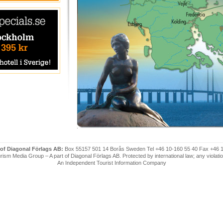
 of Diagonal Förlags AB:
Box 55157 501 14 Borås Sweden Tel +46 10-160 55 40 Fax +46 
ism Media Group – A part of Diagonal Förlags AB. Protected by international law; any violatio
An Independent Tourist Information Company