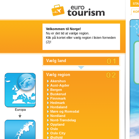
STA
KO
Velkommen til Norge!
Nu er det tid at vælge region.
Klik på kortet eller vælg region i listen forneden
(2)!
Vælg land
Vælg region
Akershus
Aust-Agder
Bergen
Buskerud
Finnmark
Hedmark
Hordaland
Europa
Møre og Romsdal
Nordland
Nord-Trøndelag
Oppland
Oslo
Oslo City
Østfold