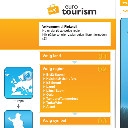
STA
KO
Velkommen til Finland!
Nu er det tid at vælge region.
Klik på kortet eller vælg region i listen forneden
(2)!
Vælg land
Vælg region
Etelä-Suomi
Helsinki/Helsingfors
Itä-Suomi
Lappi
Länsi-Suomi
Oulu
Tampere/Tammerfors
Europa
Turku/Åbo
Åland
Vælg symbol