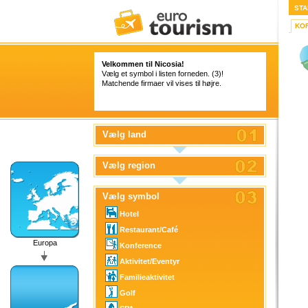
STA
KO
Velkommen til Nicosia!
Vælg et symbol i listen forneden. (3)!
Matchende firmaer vil vises til højre.
Vælg land
Vælg region
Vælg symbol
Hotel
Restaurant/Café
Europa
Konference
Aktivitet/Eventyr
Familieaktivitet
Golf