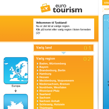
STA
KO
Velkommen til Tyskland!
Nu er det tid at vælge region.
Klik på kortet eller vælg region i listen forneden
(2)!
Vælg land
Vælg region
Baden, Württemberg
Bayern
Brandenburg, Berlin
Hamburg
Hessen
Mecklenburg, Vorpommern
Niedersachsen, Bremen
Europa
Nordrhein, Westfalen
Rheinland Pfalz
Saarland
Sachsen
Sachsen Anhalt
Schleswig, Holstein
Thüringen