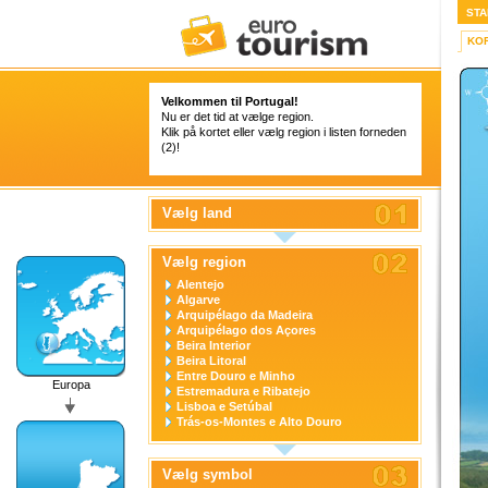
STA
KO
Velkommen til Portugal!
Nu er det tid at vælge region.
Klik på kortet eller vælg region i listen forneden
(2)!
Vælg land
Vælg region
Alentejo
Algarve
Arquipélago da Madeira
Arquipélago dos Açores
Beira Interior
Beira Litoral
Entre Douro e Minho
Europa
Estremadura e Ribatejo
Lisboa e Setúbal
Trás-os-Montes e Alto Douro
Vælg symbol