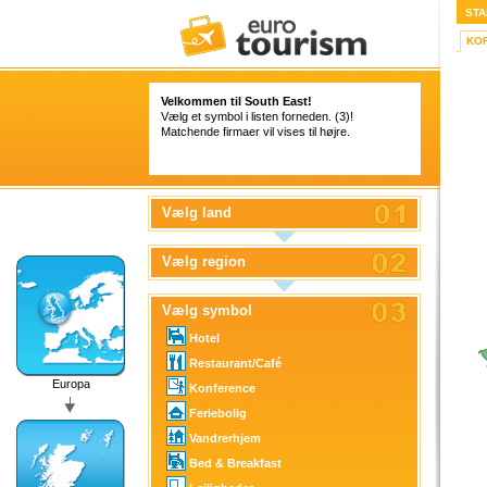
STA
KO
Velkommen til South East!
Vælg et symbol i listen forneden. (3)!
Matchende firmaer vil vises til højre.
Vælg land
Vælg region
Vælg symbol
Hotel
Restaurant/Café
Europa
Konference
Feriebolig
Vandrerhjem
Bed & Breakfast