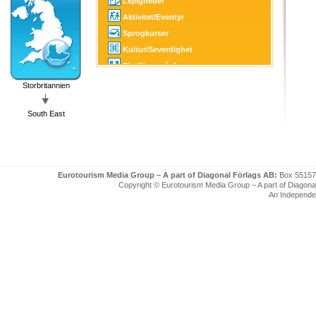
Lejligheder
Aktivitet/Eventyr
Sprogkurser
Kultur/Severdighet
Slot/Herregård
Golf
Storbritannien
SPA
South East
Turistinformation
Eurotourism Media Group – A part of Diagonal Förlags AB:
Box 55157
Copyright © Eurotourism Media Group – A part of Diagonal F
An Independe