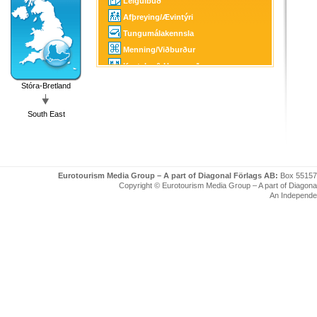
Leiguíbúð
Afþreying/Ævintýri
Tungumálakennsla
Menning/Viðburður
Kastalar & Herragarðar
Golf
Stóra-Bretland
SPA
South East
Upplýsingamiðstöð
Eurotourism Media Group – A part of Diagonal Förlags AB:
Box 55157
Copyright © Eurotourism Media Group – A part of Diagonal F
An Independe