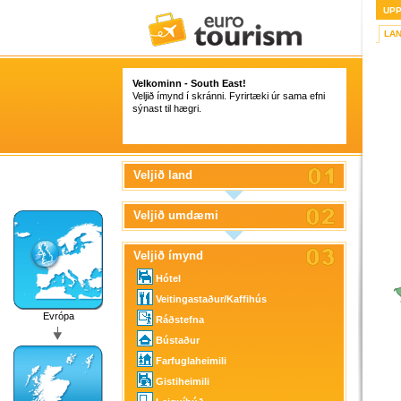
UP
LA
Velkominn - South East!
Veljið ímynd í skránni. Fyrirtæki úr sama efni
sýnast til hægri.
Veljið land
Veljið umdæmi
Veljið ímynd
Hótel
Veitingastaður/Kaffihús
Evrópa
Ráðstefna
Bústaður
Farfuglaheimili
Gistiheimili