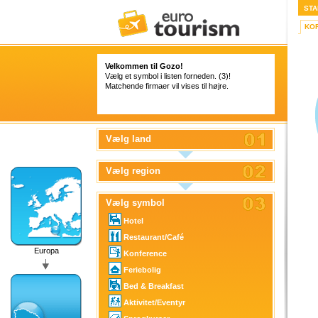
STA
KO
Velkommen til Gozo!
Vælg et symbol i listen forneden. (3)!
Matchende firmaer vil vises til højre.
Vælg land
Vælg region
Vælg symbol
Hotel
Restaurant/Café
Europa
Konference
Feriebolig
Bed & Breakfast
Aktivitet/Eventyr