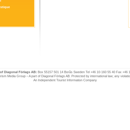
s
istique
 of Diagonal Förlags AB:
Box 55157 501 14 Borås Sweden Tel +46 10-160 55 40 Fax +46 
ism Media Group – A part of Diagonal Förlags AB. Protected by international law; any violatio
An Independent Tourist Information Company