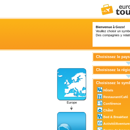
Bienvenue à Gozo!
Veuillez choisir un symbo
Des compagnies y relatif
Choisissez le pays
Choisissez la régi
Choisissez le sym
Hôtels
Restaurant/Café
Europe
Conférence
Châlet
Bed & Breakfast
Activité/Aventure