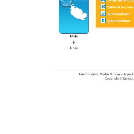
Centre de langue
Culture/Lieu tour
Sport nautique
Spa/Relaxation
Malte
Gozo
Eurotourism Media Group – A part
Copyright © Eurotour