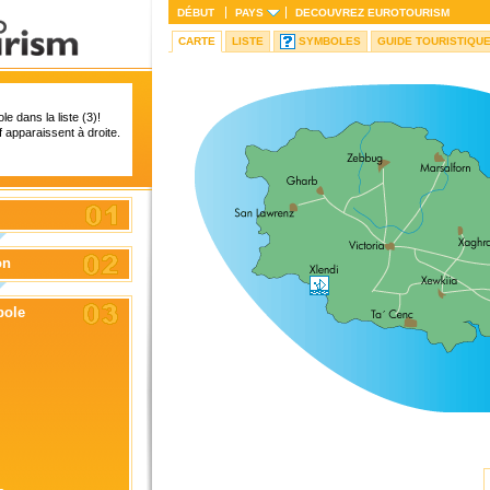
DÉBUT
PAYS
DECOUVREZ
EUROTOURISM
CARTE
LISTE
SYMBOLES
GUIDE TOURISTIQU
le dans la liste (3)!
 apparaissent à droite.
on
bole