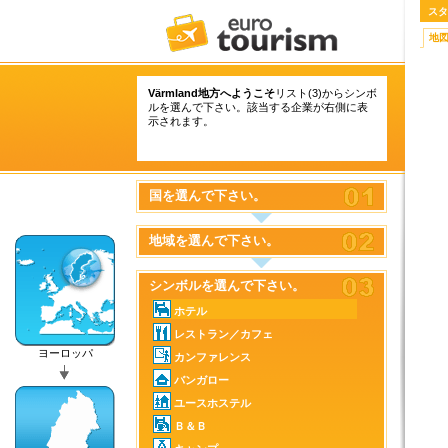
スタ
地
Värmland地方へようこそ
リスト(3)からシンボ
ルを選んで下さい。該当する企業が右側に表
示されます。
国を選んで下さい。
地域を選んで下さい。
シンボルを選んで下さい。
ホテル
レストラン／カフェ
ヨーロッパ
カンファレンス
バンガロー
ユースホステル
Ｂ＆Ｂ