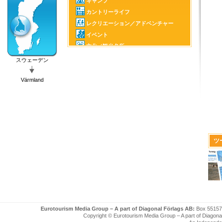
キャンプ
カントリーライフ
レクリエーション／アドベンチャー
イベント
文化／観光名所
ファミリー
スウェーデン
城／邸宅
Värmland
乗馬
ゴルフ
釣り／ハンティング
カヌー／カヤック
ウィンタースポーツ
モータースポーツ
ツ
ハーバー
ボート
スパ
伝統工芸、美術／民芸
牧場直売店
ショッピング
Eurotourism Media Group – A part of Diagonal Förlags AB:
Box 55157
Copyright © Eurotourism Media Group – A part of Diagonal F
教会