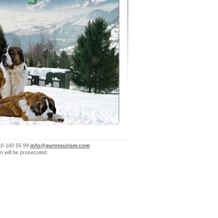
10-160 55 99
info@eurotourism.com
n will be prosecuted.