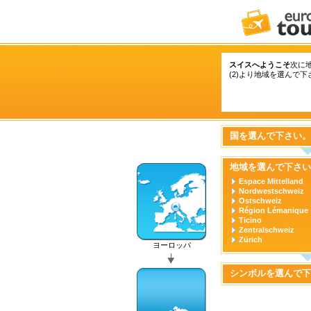
スイスへようこそ
次に
(2)より地域を選んで下
国を選んで下さい。
地域を選んで下さい
Espace Mittelland
Nordwestschweiz
Ostschweiz
Région Lémanique
Ticino
Zentralschweiz
Zürich
ヨーロッパ
シンボルを選んで下