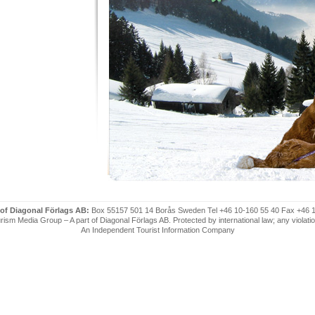
 of Diagonal Förlags AB:
Box 55157 501 14 Borås Sweden Tel +46 10-160 55 40 Fax +46 
ism Media Group – A part of Diagonal Förlags AB. Protected by international law; any violatio
An Independent Tourist Information Company