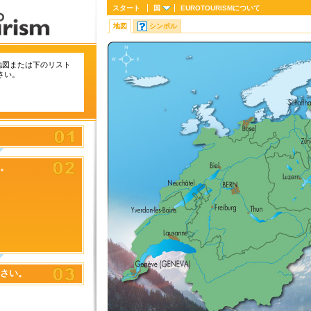
スタート
国
EUROTOURISM
について
地図
シンボル
地図または下のリスト
さい。
。
さい。