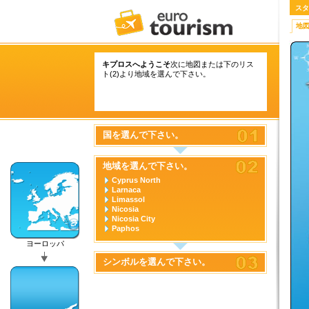
スタ
地
キプロスへようこそ
次に地図または下のリス
ト(2)より地域を選んで下さい。
国を選んで下さい。
地域を選んで下さい。
Cyprus North
Larnaca
Limassol
Nicosia
Nicosia City
Paphos
ヨーロッパ
シンボルを選んで下さい。