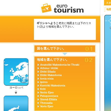
スタ
地
ギリシャへようこそ
次に地図または下のリス
ト(2)より地域を選んで下さい。
国を選んで下さい。
地域を選んで下さい。
Anatoliki Makedonia ke Thraki
Athina / Attiki
Ditiki Ellada
Ditiki Makedonia
Ionia nisia
Ipiros
Kentriki Makedonia
ヨーロッパ
Kriti
Notio Ejeo
Peloponnisos
Stereá Elláda
Thessalia
Vorio Ejeo