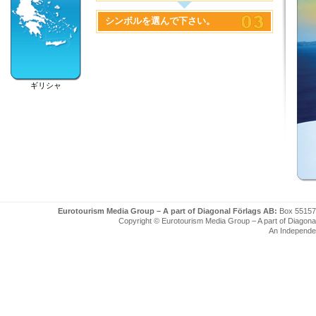
シンボルを選んで下さい。
ギリシャ
Eurotourism Media Group – A part of Diagonal Förlags AB:
Box 55157
Copyright © Eurotourism Media Group – A part of Diagonal F
An Independe