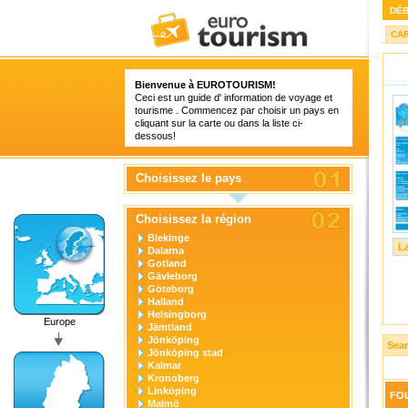
DÉ
CA
Bienvenue à
EUROTOURISM
!
Ceci est un guide d' information de voyage et
tourisme . Commencez par choisir un pays en
cliquant sur la carte ou dans la liste ci-
dessous!
Choisissez le pays
Choisissez la région
Blekinge
L
Dalarna
Gotland
Gävleborg
Göteborg
Halland
Helsingborg
Europe
Jämtland
Jönköping
Sear
Jönköping stad
Kalmar
Kronoberg
Linköping
FOU
Malmö