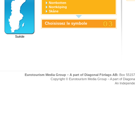
Norrbotten
Norrköping
Skåne
Stockholm
Stockholm stad
Choisissez le symbole
Södermanland
Uppsala
Uppsala stad
Suède
Värmland
Västerbotten
Västernorrland
Västerås
Västmanland
Västra Götaland
Örebro
Örebro stad
Östergötland
Eurotourism Media Group – A part of Diagonal Förlags AB:
Box 55157
Copyright © Eurotourism Media Group – A part of Diagonal F
An Independe