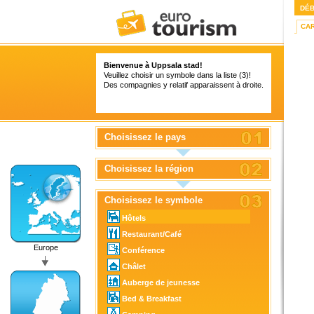
DÉ
CA
Bienvenue à Uppsala stad!
Veuillez choisir un symbole dans la liste (3)!
Des compagnies y relatif apparaissent à droite.
Choisissez le pays
Choisissez la région
Choisissez le symbole
Hôtels
Restaurant/Café
Europe
Conférence
Châlet
Auberge de jeunesse
Bed & Breakfast