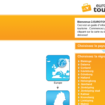
Bienvenue à
EUROTO
Ceci est un guide d' inf
tourisme . Commencez p
cliquant sur la carte ou d
dessous!
Choisissez le pays
Choisissez la régi
Blekinge
Dalarna
Gotland
Gävleborg
Göteborg
Halland
Helsingborg
Europe
Jämtland
Jönköping
Jönköping stad
Kalmar
Kronoberg
Linköping
Malmö