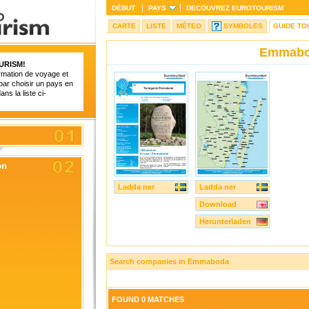
DÉBUT
PAYS
DECOUVREZ
EUROTOURISM
CARTE
LISTE
MÉTEO
SYMBOLES
GUIDE TO
Emmab
URISM
!
ormation de voyage et
ar choisir un pays en
ans la liste ci-
on
Ladda ner
Ladda ner
Download
Herunterladen
Search companies in Emmaboda
FOUND 0 MATCHES