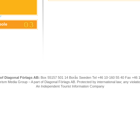
bole
 of Diagonal Förlags AB:
Box 55157 501 14 Borås Sweden Tel +46 10-160 55 40 Fax +46 
ism Media Group – A part of Diagonal Förlags AB. Protected by international law; any violatio
An Independent Tourist Information Company