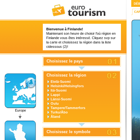
DÉ
CA
Bienvenue à Finlande!
Maintenant son heure de choisir l'où région en
Finlande vous êtes intéressé. Cliquez svp sur
la carte et choisissez la région dans la liste
cidessous (2)!
Choisissez le pays
Choisissez la région
Etelä-Suomi
Helsinki/Helsingfors
Itä-Suomi
Lappi
Länsi-Suomi
Oulu
Tampere/Tammerfors
Europe
Turku/Åbo
Åland
Choisissez le symbole