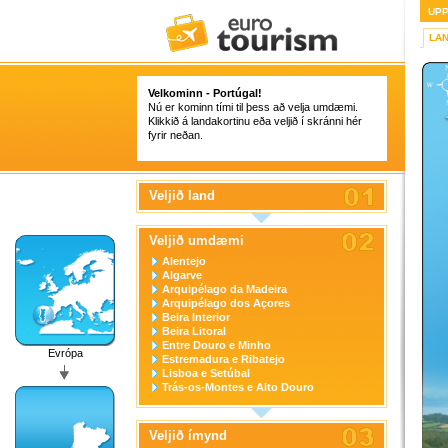
UP
LA
Velkominn - Portúgal!
Nú er kominn tími til þess að velja umdæmi.
Klikkið á landakortinu eða veljið í skránni hér
fyrir neðan.
Veljið land
Veljið umdæmi
Alentejo
Algarve
Arquipélago da Madeira
Arquipélago dos Açores
Beira Interior
Beira Litoral
Entre Douro e Minho
Evrópa
Estremadura e Ribatejo
Lisboa e Setúbal
Trás-os-Montes e Alto Douro
Veljið ímynd