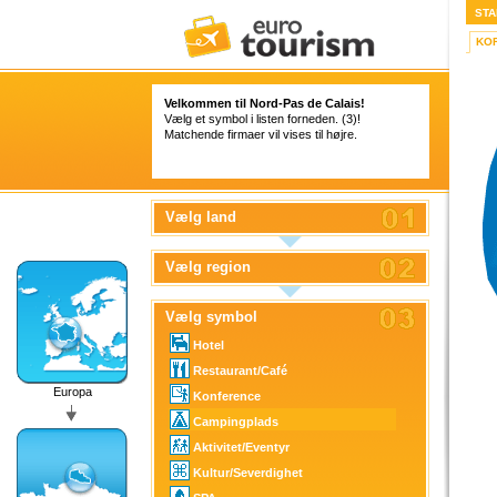
STA
KO
Velkommen til Nord-Pas de Calais!
Vælg et symbol i listen forneden. (3)!
Matchende firmaer vil vises til højre.
Vælg land
Vælg region
Vælg symbol
Hotel
Restaurant/Café
Europa
Konference
Campingplads
Aktivitet/Eventyr
Kultur/Severdighet