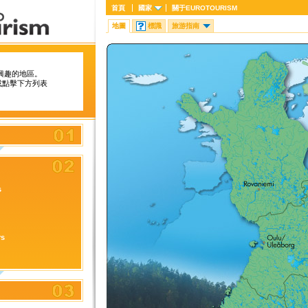
首頁
國家
關于
EUROTOURISM
地圖
標識
旅游指南
興趣的地區。
或點擊下方列表
s
rs