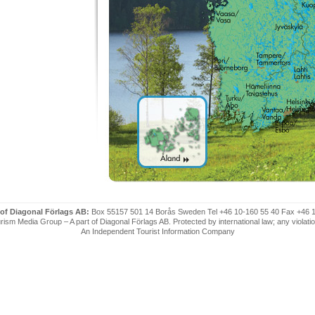
 of Diagonal Förlags AB:
Box 55157 501 14 Borås Sweden Tel +46 10-160 55 40 Fax +46 
ism Media Group – A part of Diagonal Förlags AB. Protected by international law; any violatio
An Independent Tourist Information Company