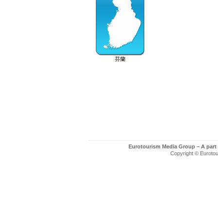
芬蘭
Eurotourism Media Group – A part
Copyright © Eurotour