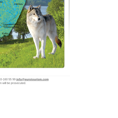
10-160 55 99
info@eurotourism.com
n will be prosecuted.