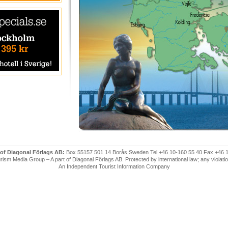
 of Diagonal Förlags AB:
Box 55157 501 14 Borås Sweden Tel +46 10-160 55 40 Fax +46 
ism Media Group – A part of Diagonal Förlags AB. Protected by international law; any violatio
An Independent Tourist Information Company