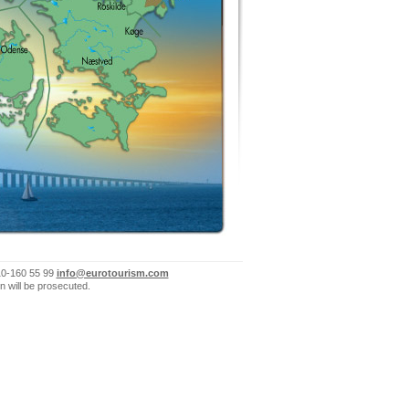
10-160 55 99
info@eurotourism.com
n will be prosecuted.