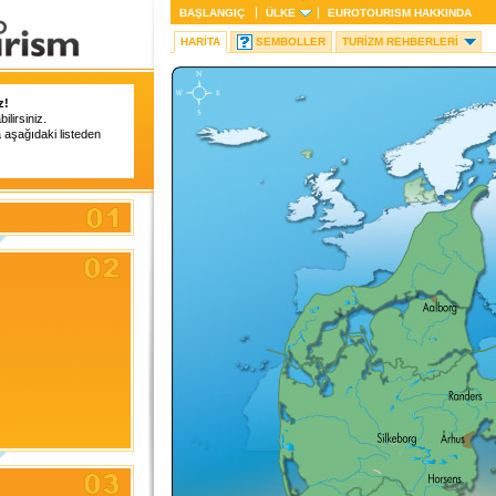
BAŞLANGIÇ
ÜLKE
EUROTOURISM
HAKKINDA
HARITA
SEMBOLLER
TURIZM REHBERLERI
z!
lirsiniz.
a aşağıdaki listeden