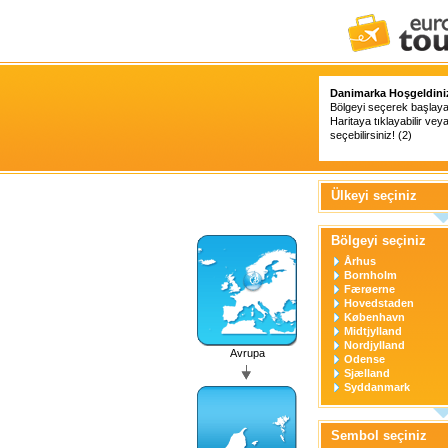
Danimarka Hoşgeldini
Bölgeyi seçerek başlayabi
Haritaya tıklayabilir vey
seçebilirsiniz! (2)
Ülkeyi seçiniz
Bölgeyi seçiniz
Århus
Bornholm
Færøerne
Hovedstaden
København
Midtjylland
Nordjylland
Avrupa
Odense
Sjælland
Syddanmark
Sembol seçiniz