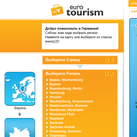
СТА
КА
Добро пожаловать в Германия!
Сейчас вам надо выбрать регион.
Нажмите на карту или выберите из списка
внизу(2)!
Выберите Страну
Выберите Регион
Baden, Württemberg
Bayern
Brandenburg, Berlin
Hamburg
Hessen
Mecklenburg, Vorpommern
Niedersachsen, Bremen
Европа
Nordrhein, Westfalen
Rheinland Pfalz
Saarland
Sachsen
Sachsen Anhalt
Schleswig, Holstein
Thüringen