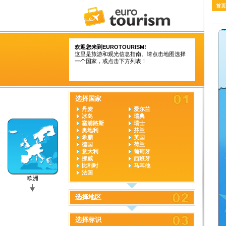
首页
欢迎您来到
EUROTOURISM
!
这里是旅游和观光信息指南。请点击地图选择
一个国家，或点击下方列表！
选择国家
丹麦
爱尔兰
冰岛
瑞典
塞浦路斯
瑞士
奥地利
芬兰
希腊
英国
德国
荷兰
意大利
葡萄牙
挪威
西班牙
比利时
马耳他
法国
欧洲
选择地区
选择标识