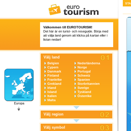
STA
Välkommen till
EUROTOURISM
!
Det här är en turist- och reseguide. Börja med
att välja land genom att klicka på kartan eller i
listan nedan!
Välj land
Belgien
Nederländerna
Cypern
Norge
Danmark
Portugal
Finland
Schweiz
Frankrike
Spanien
Grekland
Storbritannien
Irland
Sverige
Island
Tyskland
Italien
Österrike
Malta
Europa
Välj region
Välj symbol