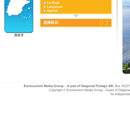
La Rioja
Lanzarote
Madrid
Navarra
País Vasco
选择标识
Principado de Asturias
Región de Murcia
Tenerife
西班牙
Eurotourism Media Group – A part of Diagonal Förlags AB:
Box 55157
Copyright © Eurotourism Media Group – A part of Diagonal F
An Independe