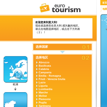
首页
地
欢迎您来到意大利!
现在就选择您在意大利 感兴趣的地区。
请点击地图选择地区，或点击下方列表
（２）！
选择国家
选择地区
Abruzzo
Basilicata
Calabria
Campania
Emilia - Romagna
Friuli - Venezia Giulia
Lazio
欧洲
Liguria
Lombardia
Marche
Molise
Piemonte
Puglia
Sardegna