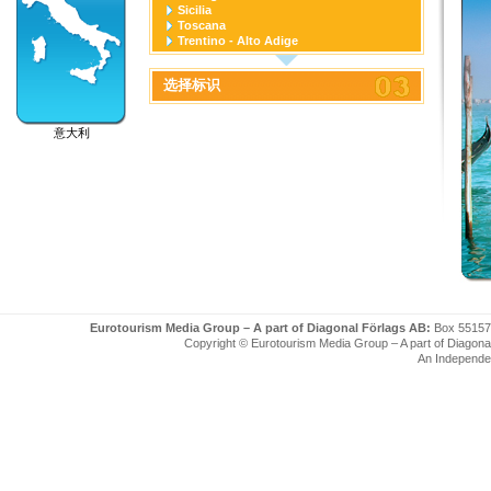
Sicilia
Toscana
Trentino - Alto Adige
Umbria
Valle D'Aosta
选择标识
Veneto
意大利
Eurotourism Media Group – A part of Diagonal Förlags AB:
Box 55157
Copyright © Eurotourism Media Group – A part of Diagonal F
An Independe